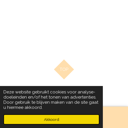
TOP
© 2020 - 2022 Beads by Chantal
Deze website gebruikt cookies voor analyse-
Powered by
JouwWeb
doeleinden en/of het tonen van advertenties.
Door gebruik te blijven maken van de site gaat
u hiermee akkoord.
Akkoord
Facebook