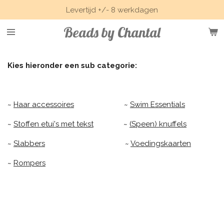
Levertijd +/- 8 werkdagen
Ga
direct
Beads by Chantal
naar
de
hoofdinhoud
Kies hieronder een sub categorie:
~
Haar accessoires
~
Swim Essentials
~
Stoffen etui's met tekst
~
(Speen) knuffels
~
Slabbers
~
Voedingskaarten
~
Rompers