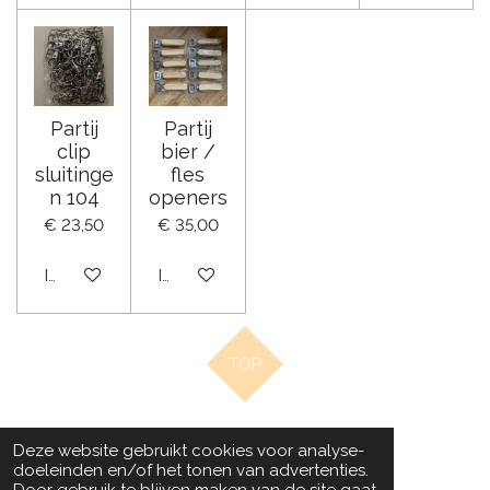
Partij
Partij
clip
bier /
sluitinge
fles
n 104
openers
€ 23,50
€ 35,00
In winkelwagen
In winkelwagen
TOP
© 2020 - 2022 Beads by Chantal
Deze website gebruikt cookies voor analyse-
Powered by
JouwWeb
doeleinden en/of het tonen van advertenties.