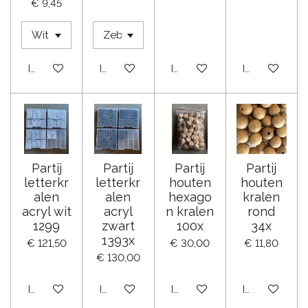
€ 9,45
In winkelwagen
In winkelwagen
In winkelwagen
In winkelwag
Partij
Partij
Partij
Partij
letterkr
letterkr
houten
houten
alen
alen
hexago
kralen
acryl wit
acryl
n kralen
rond
1299
zwart
100x
34x
1393x
€ 121,50
€ 30,00
€ 11,80
€ 130,00
In winkelwagen
In winkelwagen
In winkelwagen
In winkelwag