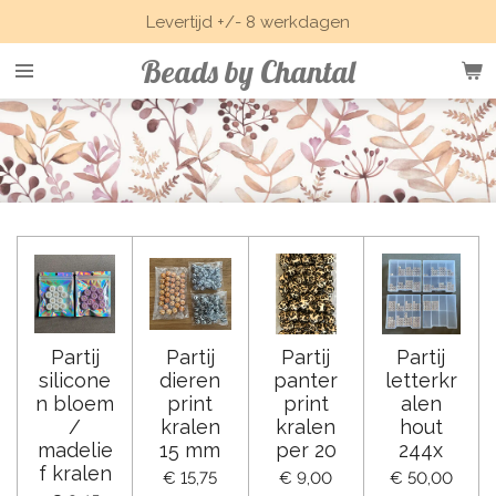
Levertijd +/- 8 werkdagen
Ga
direct
Beads by Chantal
naar
de
hoofdinhoud
Partij
Partij
Partij
Partij
silicone
dieren
panter
letterkr
n bloem
print
print
alen
/
kralen
kralen
hout
madelie
15 mm
per 20
244x
f kralen
€ 15,75
€ 9,00
€ 50,00