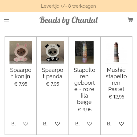
Levertijd +/- 8 werkdagen
Ga
direct
Beads by Chantal
naar
de
hoofdinhoud
Spaarpo
Spaarpo
Stapelto
Mushie
t konijn
t panda
ren
stapelto
geboort
ren
€ 7,95
€ 7,95
e - roze
Pastel
lila
€ 12,95
beige
€ 9,95
Bekijk details
Bekijk details
Bekijk details
Bekijk details