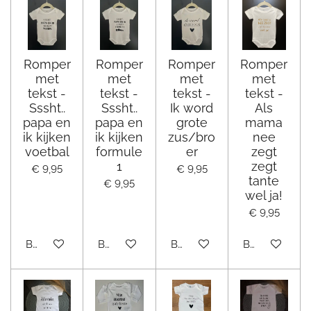
Romper
Romper
Romper
Romper
met
met
met
met
tekst -
tekst -
tekst -
tekst -
Sssht..
Sssht..
Ik word
Als
papa en
papa en
grote
mama
ik kijken
ik kijken
zus/bro
nee
voetbal
formule
er
zegt
1
zegt
€ 9,95
€ 9,95
tante
€ 9,95
wel ja!
€ 9,95
Bekijk details
Bekijk details
Bekijk details
Bekijk details