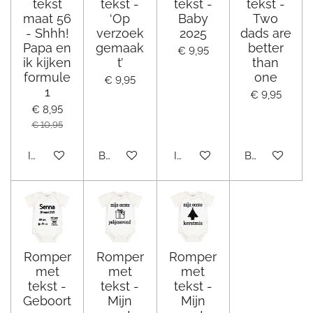
tekst
tekst -
tekst -
tekst -
maat 56
‘Op
Baby
Two
- Shhh!
verzoek
2025
dads are
Papa en
gemaak
better
€ 9,95
ik kijken
t’
than
formule
one
€ 9,95
1
€ 9,95
€ 8,95
€ 10,95
In winkelwagen
Bekijk details
In winkelwagen
Bekijk details
Romper
Romper
Romper
met
met
met
tekst -
tekst -
tekst -
Geboort
Mijn
Mijn