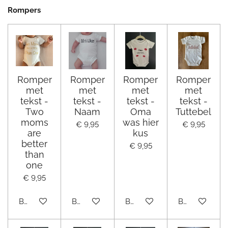
Rompers
Romper
Romper
Romper
Romper
met
met
met
met
tekst -
tekst -
tekst -
tekst -
Two
Naam
Oma
Tuttebel
moms
was hier
€ 9,95
€ 9,95
are
kus
better
€ 9,95
than
one
€ 9,95
Bekijk details
Bekijk details
Bekijk details
Bekijk details