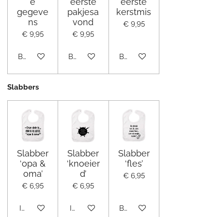
e
eerste
eerste
gegeve
pakjesa
kerstmis
ns
vond
€ 9,95
€ 9,95
€ 9,95
Bekijk details
Bekijk details
Bekijk details
Slabbers
Slabber
Slabber
Slabber
‘opa &
‘knoeier
‘fles’
oma’
d’
€ 6,95
€ 6,95
€ 6,95
In winkelwagen
In winkelwagen
Bekijk details