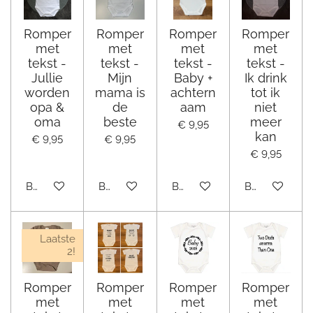
Romper
Romper
Romper
Romper
met
met
met
met
tekst -
tekst -
tekst -
tekst -
Jullie
Mijn
Baby +
Ik drink
worden
mama is
achtern
tot ik
opa &
de
aam
niet
oma
beste
meer
€ 9,95
kan
€ 9,95
€ 9,95
€ 9,95
Bekijk details
Bekijk details
Bekijk details
Bekijk details
Laatste
2!
Romper
Romper
Romper
Romper
met
met
met
met