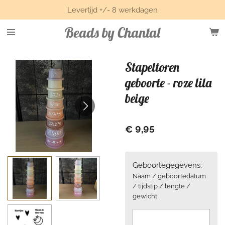
Levertijd +/- 8 werkdagen
Ga
direct
Beads by Chantal
naar
de
hoofdinhoud
Stapeltoren
geboorte - roze lila
beige
€ 9,95
Geboortegegevens:
Naam / geboortedatum
/ tijdstip / lengte /
gewicht