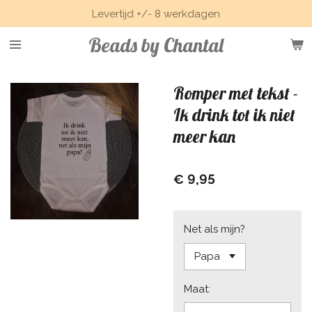
Levertijd +/- 8 werkdagen
Ga
direct
Beads by Chantal
naar
de
hoofdinhoud
Romper met tekst -
Ik drink tot ik niet
meer kan
€ 9,95
Net als mijn?
Maat: