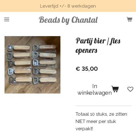
Levertijd +/- 8 werkdagen
Ga
direct
Beads by Chantal
naar
de
hoofdinhoud
Partij bier / fles
openers
€ 35,00
In
winkelwagen
Totaal 10 stuks, ze zitten
NIET meer per stuk
verpakt!