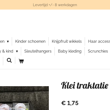
Levertijd +/- 8 werkdagen
nen
Kinder schoenen
Knijpfruit wikkels
Haar acces
 & kind
Sleutelhangers
Baby kleding
Scrunchies
Klei traktatie
€ 1,75