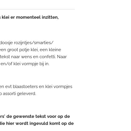
s klei er momenteel inzitten,
doosje rozijntjes/smarties/
een groot potje klei, een kleine
 tekst naar wens en confetti. Naar
en/of klei vormpje bij in.
en evt blaastoeters en klei vormpjes
 assorti geleverd.
kers' de gewenste tekst voor op de
t die hier wordt ingevuld komt op de