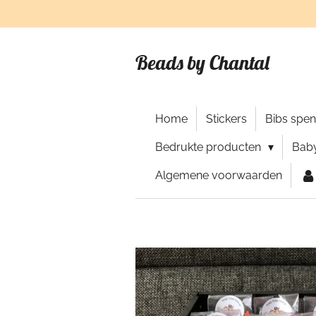
Ga
direct
naar
Beads by Chantal
de
hoofdinhoud
Home
Stickers
Bibs spe
Bedrukte producten
Baby
Algemene voorwaarden