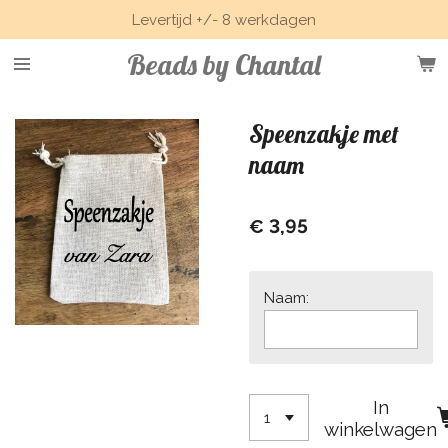
Levertijd +/- 8 werkdagen
Ga
direct
Beads by Chantal
naar
de
hoofdinhoud
Speenzakje met
naam
€ 3,95
Naam:
In
winkelwagen