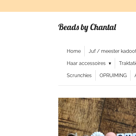
Ga
direct
naar
Beads by Chantal
de
hoofdinhoud
Home
Juf / meester kadoot
Haar accessoires
Traktat
Scrunchies
OPRUIMING