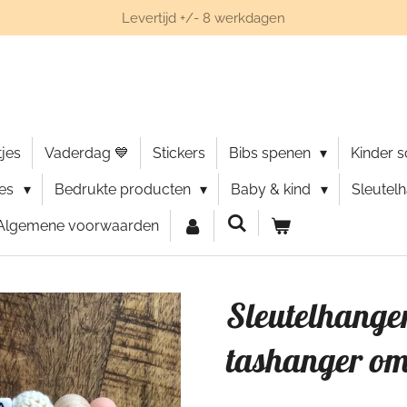
Levertijd +/- 8 werkdagen
jes
Vaderdag 💙
Stickers
Bibs spenen
Kinder 
ies
Bedrukte producten
Baby & kind
Sleutel
Algemene voorwaarden
Sleutelhange
tashanger o