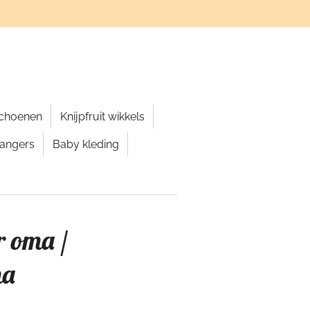
schoenen
Knijpfruit wikkels
hangers
Baby kleding
r oma /
ma