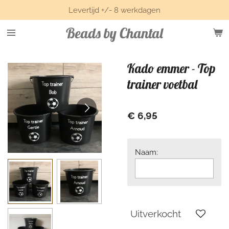
Levertijd +/- 8 werkdagen
Ga
direct
Beads by Chantal
naar
de
hoofdinhoud
Kado emmer - Top
trainer voetbal
€ 6,95
Naam:
Uitverkocht