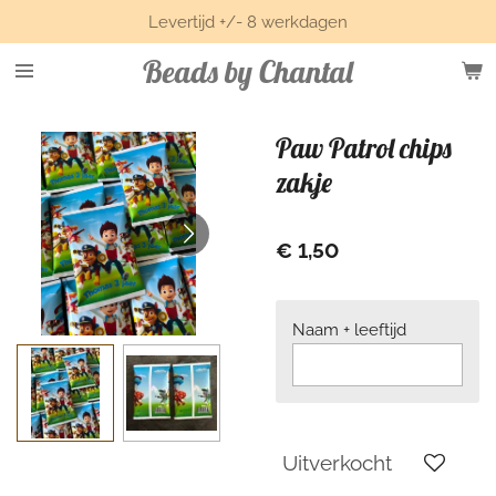
Levertijd +/- 8 werkdagen
Ga
direct
Beads by Chantal
naar
de
hoofdinhoud
Paw Patrol chips
zakje
€ 1,50
Naam + leeftijd
Uitverkocht