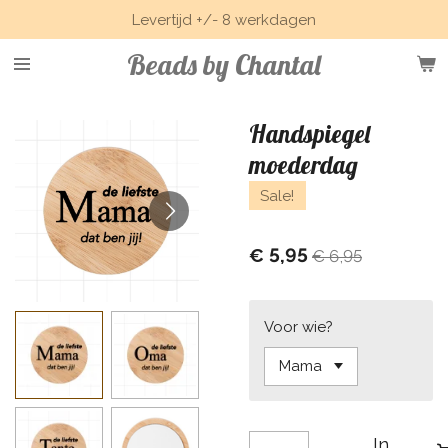
Levertijd +/- 8 werkdagen
Ga
direct
Beads by Chantal
naar
de
hoofdinhoud
Handspiegel
moederdag
Sale!
€ 5,95
€ 6,95
Voor wie?
In