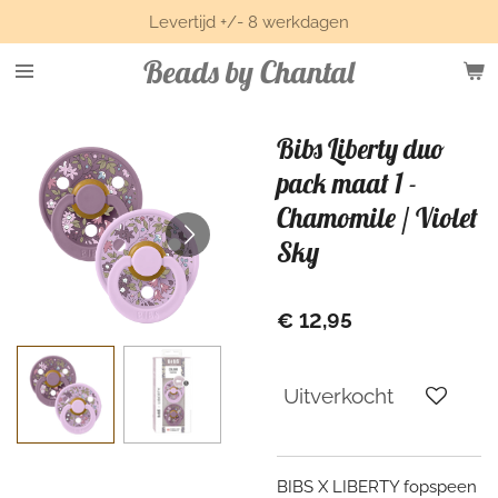
Levertijd +/- 8 werkdagen
Ga
direct
Beads by Chantal
naar
de
hoofdinhoud
Bibs Liberty duo
pack maat 1 -
Chamomile / Violet
Sky
€ 12,95
Uitverkocht
BIBS X LIBERTY fopspeen