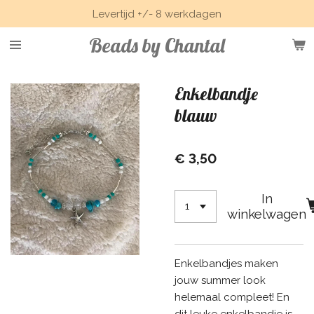
Levertijd +/- 8 werkdagen
Ga
direct
Beads by Chantal
naar
de
hoofdinhoud
Enkelbandje
blauw
€ 3,50
In
winkelwagen
Enkelbandjes maken
jouw summer look
helemaal compleet! En
dit leuke enkelbandje is