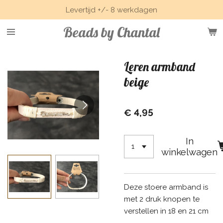
Levertijd +/- 8 werkdagen
Ga
direct
Beads by Chantal
naar
de
hoofdinhoud
Leren armband
beige
€ 4,95
In
winkelwagen
Deze stoere armband is
met 2 druk knopen te
verstellen in 18 en 21 cm