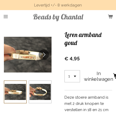
Levertijd +/- 8 werkdagen
Ga
direct
Beads by Chantal
naar
de
hoofdinhoud
Leren armband
goud
€ 4,95
In
winkelwagen
Deze stoere armband is
met 2 druk knopen te
verstellen in 18 en 21 cm