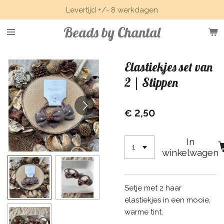
Levertijd +/- 8 werkdagen
Ga
direct
Beads by Chantal
naar
de
hoofdinhoud
Elastiekjes set van
2 | Stippen
€ 2,50
In
winkelwagen
Setje met 2 haar
elastiekjes in een mooie,
warme tint.