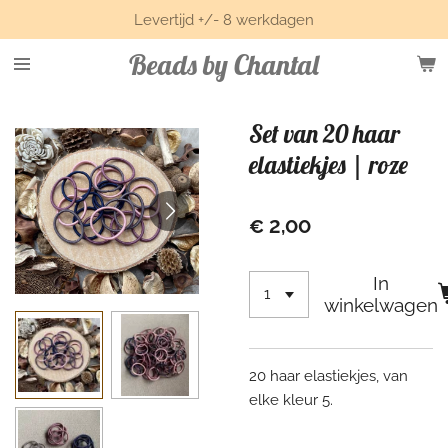
Levertijd +/- 8 werkdagen
Ga
direct
Beads by Chantal
naar
de
hoofdinhoud
Set van 20 haar
elastiekjes | roze
€ 2,00
In
winkelwagen
20 haar elastiekjes, van
elke kleur 5.