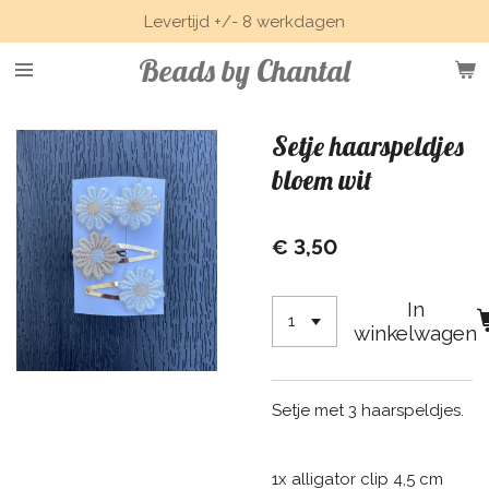
Levertijd +/- 8 werkdagen
Ga
direct
Beads by Chantal
naar
de
hoofdinhoud
Setje haarspeldjes
bloem wit
€ 3,50
In
winkelwagen
Setje met 3 haarspeldjes.
1x alligator clip 4,5 cm