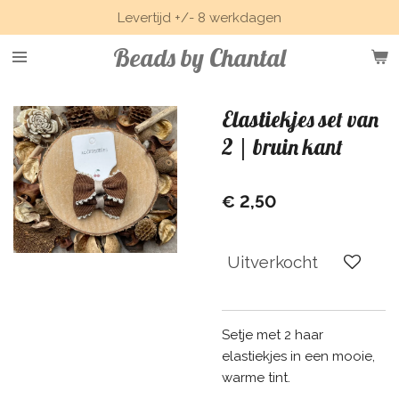
Levertijd +/- 8 werkdagen
Ga
direct
Beads by Chantal
naar
de
hoofdinhoud
Elastiekjes set van
2 | bruin kant
€ 2,50
Uitverkocht
Setje met 2 haar
elastiekjes in een mooie,
warme tint.