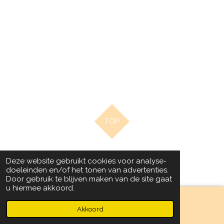
TOP
© 2020 - 2022 Beads by Chantal
Deze website gebruikt cookies voor analyse-
Powered by
JouwWeb
doeleinden en/of het tonen van advertenties.
Door gebruik te blijven maken van de site gaat
u hiermee akkoord.
Akkoord
Facebook