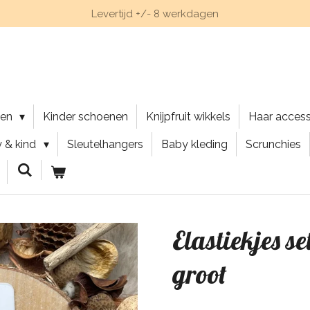
Levertijd +/- 8 werkdagen
nen
Kinder schoenen
Knijpfruit wikkels
Haar acces
 & kind
Sleutelhangers
Baby kleding
Scrunchies
Elastiekjes s
groot