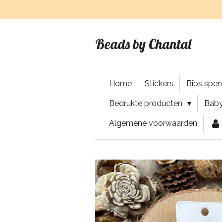
Ga
direct
naar
Beads by Chantal
de
hoofdinhoud
Home
Stickers
Bibs spe
Bedrukte producten
Baby
Algemene voorwaarden