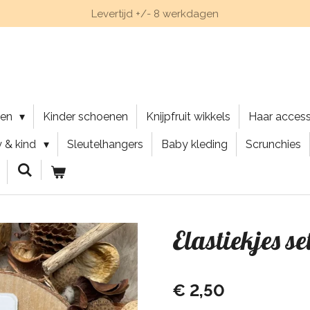
Levertijd +/- 8 werkdagen
nen
Kinder schoenen
Knijpfruit wikkels
Haar acces
 & kind
Sleutelhangers
Baby kleding
Scrunchies
Elastiekjes s
€ 2,50