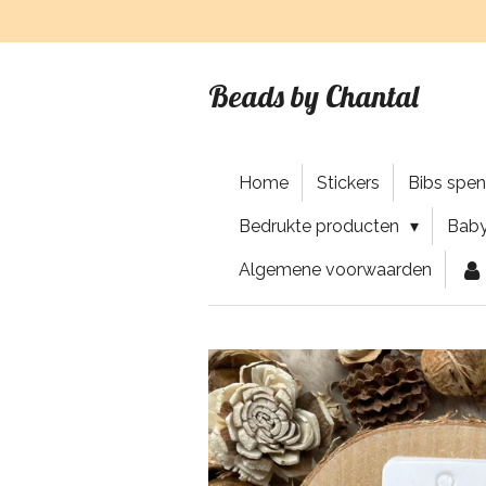
Ga
direct
naar
Beads by Chantal
de
hoofdinhoud
Home
Stickers
Bibs spe
Bedrukte producten
Baby
Algemene voorwaarden