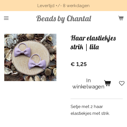
Levertijd +/- 8 werkdagen
Ga
direct
Beads by Chantal
naar
de
hoofdinhoud
Haar elastiekjes
strik | lila
€ 1,25
In
winkelwagen
Setje met 2 haar
elastiekjes met strik.