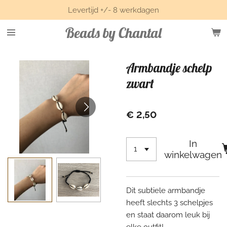
Levertijd +/- 8 werkdagen
Ga
direct
Beads by Chantal
naar
de
hoofdinhoud
Armbandje schelp
zwart
€ 2,50
In
winkelwagen
Dit subtiele armbandje
heeft slechts 3 schelpjes
en staat daarom leuk bij
elke outfit!