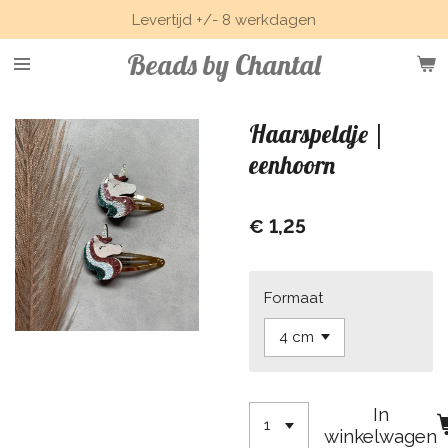
Levertijd +/- 8 werkdagen
Ga
direct
Beads by Chantal
naar
de
hoofdinhoud
Haarspeldje |
eenhoorn
€ 1,25
Formaat
In
winkelwagen