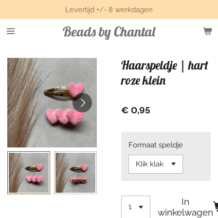
Levertijd +/- 8 werkdagen
Ga
direct
Beads by Chantal
naar
de
hoofdinhoud
Haarspeldje | hart
roze klein
€ 0,95
Formaat speldje
In
winkelwagen