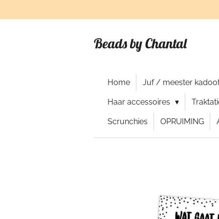
Ga
direct
naar
Beads by Chantal
de
hoofdinhoud
Home
Juf / meester kadoot
Haar accessoires
Traktat
Scrunchies
OPRUIMING