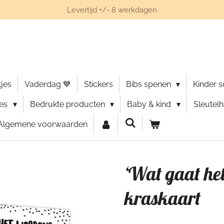
Levertijd +/- 8 werkdagen
jes
Vaderdag 💙
Stickers
Bibs spenen
Kinder 
ies
Bedrukte producten
Baby & kind
Sleutel
Algemene voorwaarden
‘Wat gaat he
kraskaart