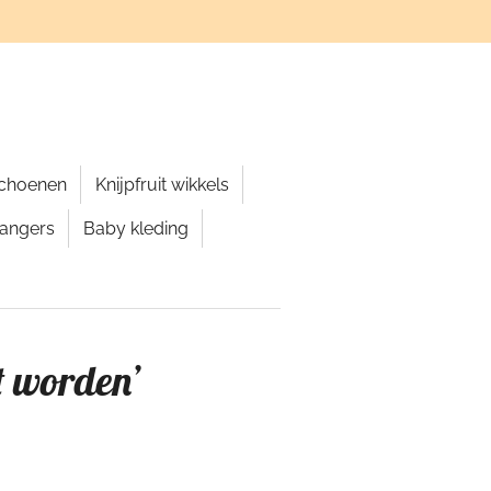
schoenen
Knijpfruit wikkels
hangers
Baby kleding
t worden’