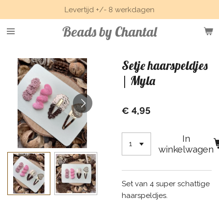
Levertijd +/- 8 werkdagen
Ga
direct
Beads by Chantal
naar
de
hoofdinhoud
Setje haarspeldjes
| Myla
€ 4,95
In
winkelwagen
Set van 4 super schattige
haarspeldjes.