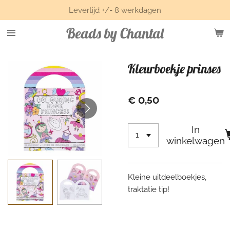
Levertijd +/- 8 werkdagen
Ga
direct
Beads by Chantal
naar
de
hoofdinhoud
Kleurboekje prinses
€ 0,50
In
winkelwagen
Kleine uitdeelboekjes,
traktatie tip!