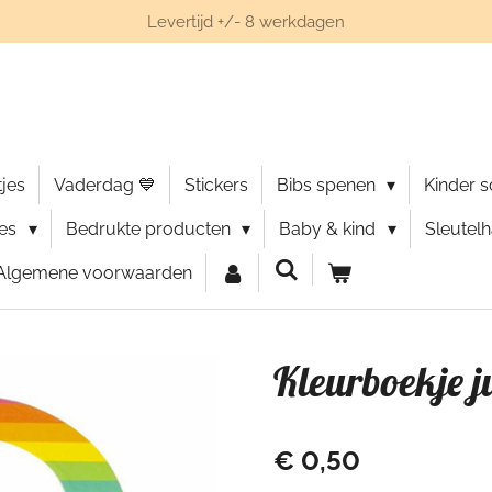
Levertijd +/- 8 werkdagen
jes
Vaderdag 💙
Stickers
Bibs spenen
Kinder 
ies
Bedrukte producten
Baby & kind
Sleutel
Algemene voorwaarden
Kleurboekje j
€ 0,50