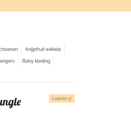
schoenen
Knijpfruit wikkels
hangers
Baby kleding
ungle
Laatste 5!