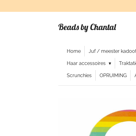
Ga
direct
naar
Beads by Chantal
de
hoofdinhoud
Home
Juf / meester kadoot
Haar accessoires
Traktat
Scrunchies
OPRUIMING