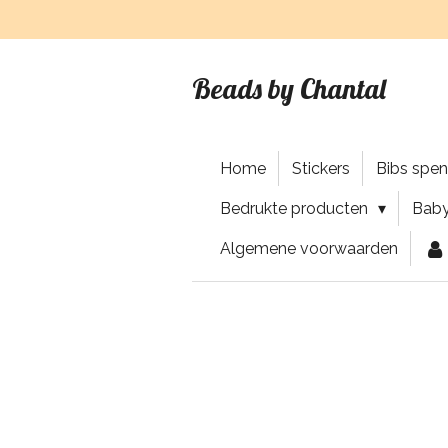
Ga
direct
naar
Beads by Chantal
de
hoofdinhoud
Home
Stickers
Bibs spe
Bedrukte producten
Baby
Algemene voorwaarden