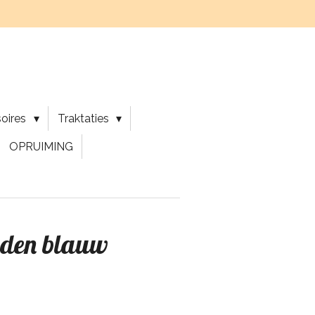
soires
Traktaties
OPRUIMING
nden blauw