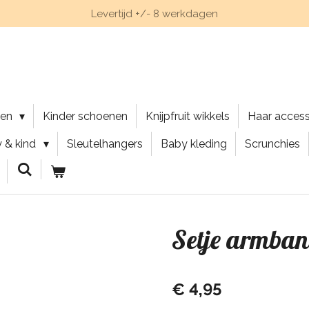
Levertijd +/- 8 werkdagen
nen
Kinder schoenen
Knijpfruit wikkels
Haar acces
 & kind
Sleutelhangers
Baby kleding
Scrunchies
Setje armba
€ 4,95