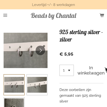
Levertijd +/- 8 werkdagen
Ga
direct
Beads by Chantal
naar
de
hoofdinhoud
925 sterling silver -
zilver
€ 5,95
In
winkelwagen
Deze oorbellen zijn
gemaakt van 925 sterling
silver