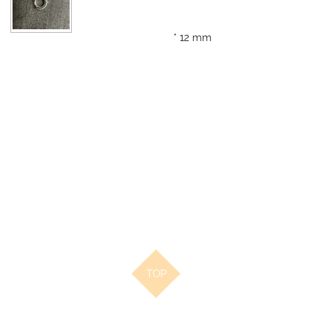
* 12 mm
TOP