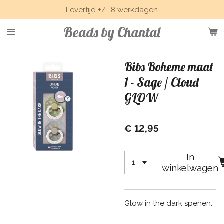
Levertijd +/- 8 werkdagen
Ga
direct
Beads by Chantal
naar
de
hoofdinhoud
Bibs Boheme maat
1 - Sage / Cloud
GLOW
€ 12,95
In
winkelwagen
Glow in the dark spenen.