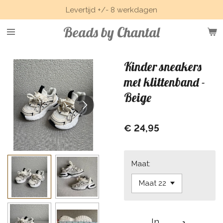
Levertijd +/- 8 werkdagen
Ga
direct
Beads by Chantal
naar
de
hoofdinhoud
Kinder sneakers
met klittenband -
Beige
€ 24,95
Maat:
In