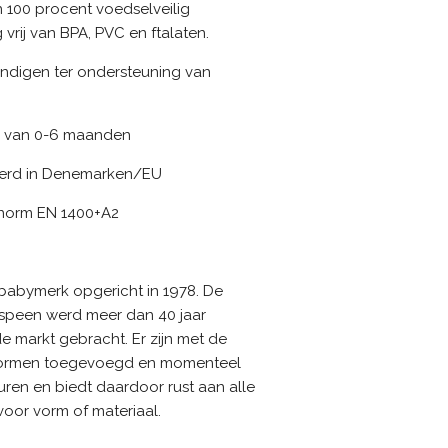
n 100 procent voedselveilig
 vrij van BPA, PVC en ftalaten.
ndigen ter ondersteuning van
n van 0-6 maanden
erd in Denemarken/EU
 norm EN 1400+A2
babymerk opgericht in 1978. De
speen werd meer dan 40 jaar
e markt gebracht. Er zijn met de
vormen toegevoegd en momenteel
ren en biedt daardoor rust aan alle
oor vorm of materiaal.