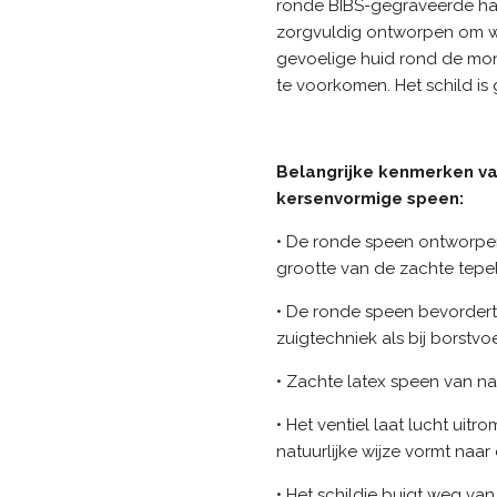
ronde BIBS-gegraveerde han
zorgvuldig ontworpen om w
gevoelige huid rond de m
te voorkomen. Het schild is
Belangrijke kenmerken v
kersenvormige speen:
• De ronde speen ontworpen
grootte van de zachte tep
• De ronde speen bevordert
zuigtechniek als bij borstv
• Zachte latex speen van n
• Het ventiel laat lucht uit
natuurlijke wijze vormt na
• Het schildje buigt weg v