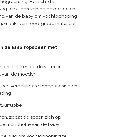
dgreepring. Het schild is
eg te buigen van de gevoelige en
ond van de baby om vochtophoping
 gemaakt van food-grade materiaal.
an de BIBS fopspeen met
 om te lijken op de vorm en
el van de moeder
 een vergelijkbare tongplaatsing en
oeding
atuurrubber
romen, zodat de speen zich op
ar de mondholte van de baby
an de huid om vochtophoping te