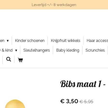
Levertijd +/- 8 werkdagen
nen
Kinder schoenen
Knijpfruit wikkels
Haar acces
 & kind
Sleutelhangers
Baby kleding
Scrunchies
Bibs maat 1 
€ 3,50
€ 5,95