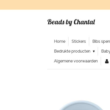
Ga
direct
naar
Beads by Chantal
de
hoofdinhoud
Home
Stickers
Bibs spe
Bedrukte producten
Baby
Algemene voorwaarden