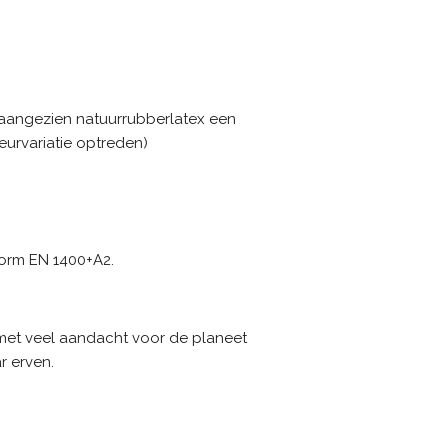
(aangezien natuurrubberlatex een
kleurvariatie optreden)
orm EN 1400+A2.
met veel aandacht voor de planeet
r erven.