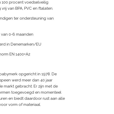
n 100 procent voedselveilig
 vrij van BPA, PVC en ftalaten.
ndigen ter ondersteuning van
n van 0-6 maanden
erd in Denemarken/EU
 norm EN 1400+A2
babymerk opgericht in 1978. De
speen werd meer dan 40 jaar
e markt gebracht. Er zijn met de
vormen toegevoegd en momenteel
ren en biedt daardoor rust aan alle
oor vorm of materiaal.