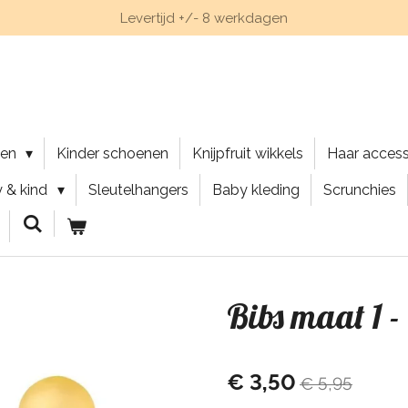
Levertijd +/- 8 werkdagen
nen
Kinder schoenen
Knijpfruit wikkels
Haar acces
 & kind
Sleutelhangers
Baby kleding
Scrunchies
Bibs maat 1 -
€ 3,50
€ 5,95