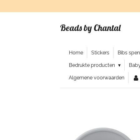
Ga
direct
naar
Beads by Chantal
de
hoofdinhoud
Home
Stickers
Bibs spe
Bedrukte producten
Baby
Algemene voorwaarden