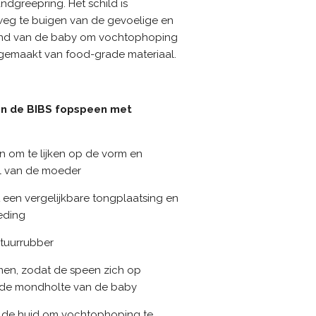
dgreepring. Het schild is
eg te buigen van de gevoelige en
ond van de baby om vochtophoping
 gemaakt van food-grade materiaal.
an de BIBS fopspeen met
 om te lijken op de vorm en
el van de moeder
 een vergelijkbare tongplaatsing en
oeding
atuurrubber
romen, zodat de speen zich op
ar de mondholte van de baby
an de huid om vochtophoping te