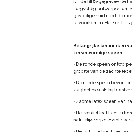
ronde BIBS-gegraveerde han
zorgvuldig ontworpen om w
gevoelige huid rond de m
te voorkomen. Het schild is
Belangrijke kenmerken v
kersenvormige speen:
• De ronde speen ontworpen
grootte van de zachte tep
• De ronde speen bevordert
zuigtechniek als bij borstv
• Zachte latex speen van n
• Het ventiel laat lucht uit
natuurlijke wijze vormt na
• Het schildje buigt weg v