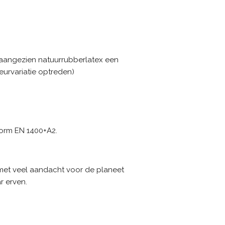
(aangezien natuurrubberlatex een
kleurvariatie optreden)
orm EN 1400+A2.
met veel aandacht voor de planeet
r erven.