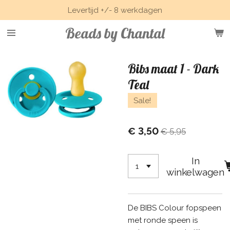
Levertijd +/- 8 werkdagen
Ga
direct
Beads by Chantal
naar
de
hoofdinhoud
Bibs maat 1 - Dark
Teal
Sale!
€ 3,50
€ 5,95
In
winkelwagen
De BIBS Colour fopspeen
met ronde speen is