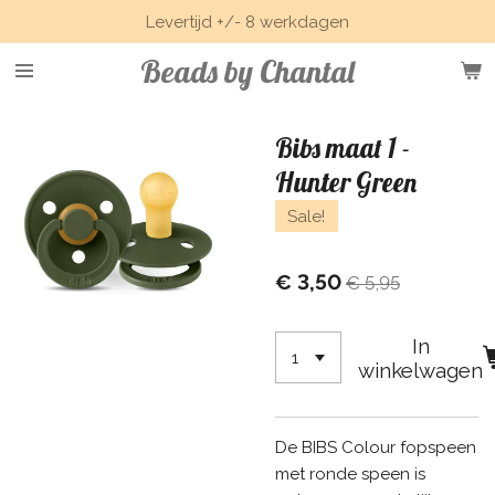
Levertijd +/- 8 werkdagen
Ga
direct
Beads by Chantal
naar
de
hoofdinhoud
Bibs maat 1 -
Hunter Green
Sale!
€ 3,50
€ 5,95
In
winkelwagen
De BIBS Colour fopspeen
met ronde speen is