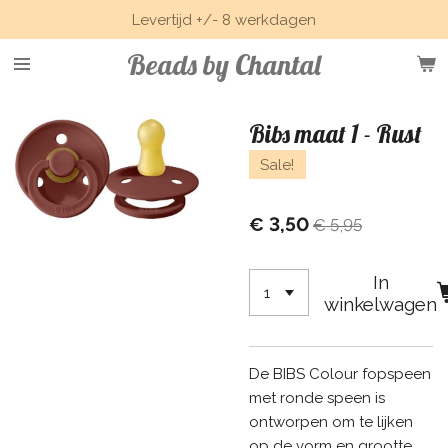
Levertijd +/- 8 werkdagen
Ga
direct
Beads by Chantal
naar
de
hoofdinhoud
Bibs maat 1 - Rust
Sale!
€ 3,50
€ 5,95
In
winkelwagen
De BIBS Colour fopspeen
met ronde speen is
ontworpen om te lijken
op de vorm en grootte