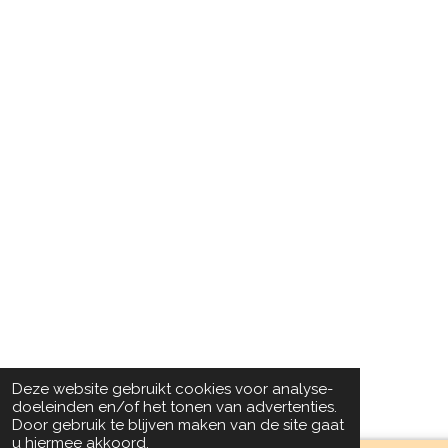
Deze website gebruikt cookies voor analyse-
doeleinden en/of het tonen van advertenties.
Door gebruik te blijven maken van de site gaat
u hiermee akkoord.