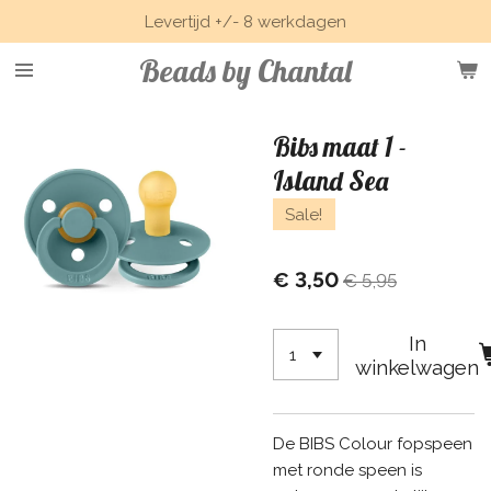
Levertijd +/- 8 werkdagen
Ga
direct
Beads by Chantal
naar
de
hoofdinhoud
Bibs maat 1 -
Island Sea
Sale!
€ 3,50
€ 5,95
In
winkelwagen
De BIBS Colour fopspeen
met ronde speen is