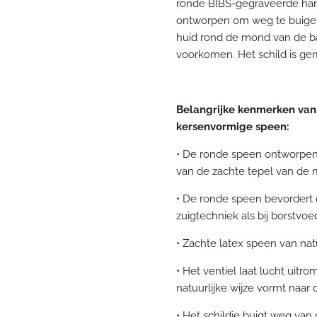
ronde BIBS-gegraveerde hand
ontworpen om weg te buigen
huid rond de mond van de 
voorkomen. Het schild is ge
Belangrijke kenmerken van
kersenvormige speen:
• De ronde speen ontworpen 
van de zachte tepel van de
• De ronde speen bevordert 
zuigtechniek als bij borstvoe
• Zachte latex speen van na
• Het ventiel laat lucht uitr
natuurlijke wijze vormt naa
• Het schildje buigt weg va