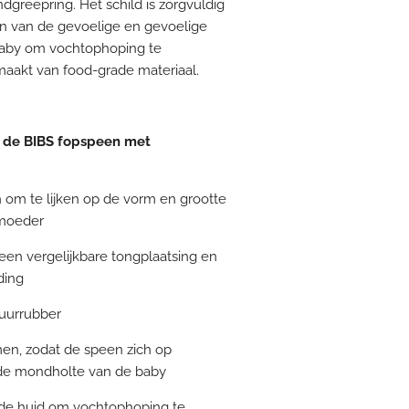
greepring. Het schild is zorgvuldig
 van de gevoelige en gevoelige
baby om vochtophoping te
maakt van food-grade materiaal.
 de BIBS fopspeen met
om te lijken op de vorm en grootte
 moeder
een vergelijkbare tongplaatsing en
ding
tuurrubber
omen, zodat de speen zich op
r de mondholte van de baby
n de huid om vochtophoping te