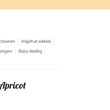
schoenen
Knijpfruit wikkels
hangers
Baby kleding
 Apricot