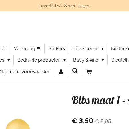
Levertijd +/- 8 werkdagen
jes
Vaderdag 💙
Stickers
Bibs spenen
Kinder 
ies
Bedrukte producten
Baby & kind
Sleutel
Algemene voorwaarden
Bibs maat 1 -
€ 3,50
€ 5,95