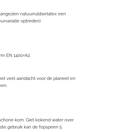
aangezien natuurrubberlatex een
leurvariatie optreden)
rm EN 1400+A2.
et veel aandacht voor de planeet en
ven.
schone kom. Giet kokend water over
rste gebruik kan de fopspeen 5