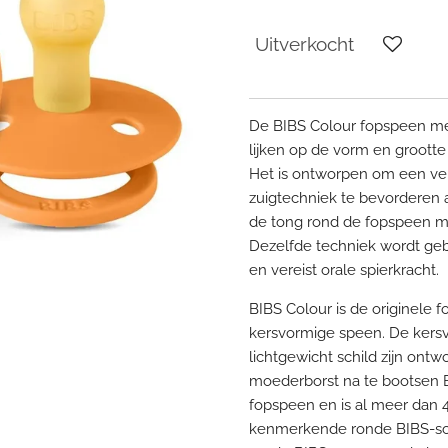
Uitverkocht
De BIBS Colour fopspeen me
lijken op de vorm en groott
Het is ontworpen om een ver
zuigtechniek te bevorderen a
de tong rond de fopspeen m
Dezelfde techniek wordt geb
en vereist orale spierkracht.
BIBS Colour is de originele
kersvormige speen. De kers
lichtgewicht schild zijn on
moederborst na te bootsen B
fopspeen en is al meer dan 4
kenmerkende ronde BIBS-schi