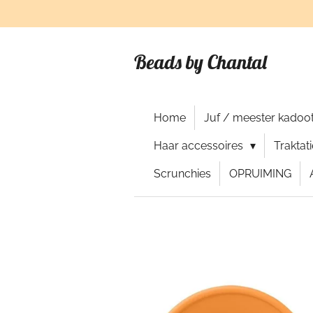
Ga
direct
naar
Beads by Chantal
de
hoofdinhoud
Home
Juf / meester kadoot
Haar accessoires
Traktat
Scrunchies
OPRUIMING