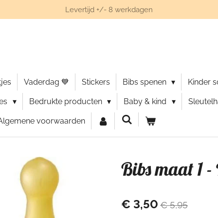
Levertijd +/- 8 werkdagen
jes
Vaderdag 💙
Stickers
Bibs spenen
Kinder 
ies
Bedrukte producten
Baby & kind
Sleutel
Algemene voorwaarden
Bibs maat 1 -
€ 3,50
€ 5,95