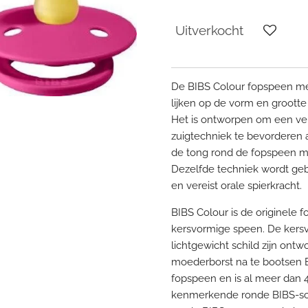
Uitverkocht
De BIBS Colour fopspeen me
lijken op de vorm en groott
Het is ontworpen om een ver
zuigtechniek te bevorderen a
de tong rond de fopspeen m
Dezelfde techniek wordt geb
en vereist orale spierkracht.
BIBS Colour is de originele
kersvormige speen. De kers
lichtgewicht schild zijn on
moederborst na te bootsen B
fopspeen en is al meer dan 4
kenmerkende ronde BIBS-schi