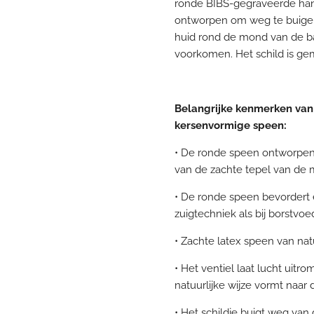
ronde BIBS-gegraveerde hand
ontworpen om weg te buigen
huid rond de mond van de 
voorkomen. Het schild is ge
Belangrijke kenmerken van
kersenvormige speen:
• De ronde speen ontworpen 
van de zachte tepel van de
• De ronde speen bevordert 
zuigtechniek als bij borstvoe
• Zachte latex speen van na
• Het ventiel laat lucht uitr
natuurlijke wijze vormt naa
• Het schildje buigt weg va