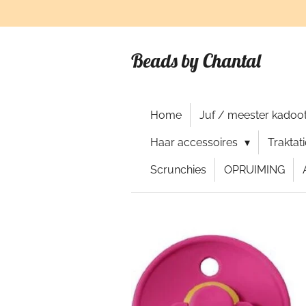
Ga
direct
naar
Beads by Chantal
de
hoofdinhoud
Home
Juf / meester kadoot
Haar accessoires
Traktat
Scrunchies
OPRUIMING