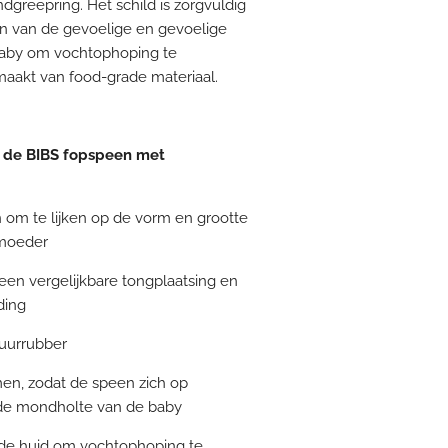
greepring. Het schild is zorgvuldig
 van de gevoelige en gevoelige
baby om vochtophoping te
maakt van food-grade materiaal.
 de BIBS fopspeen met
om te lijken op de vorm en grootte
 moeder
een vergelijkbare tongplaatsing en
ding
tuurrubber
omen, zodat de speen zich op
r de mondholte van de baby
n de huid om vochtophoping te