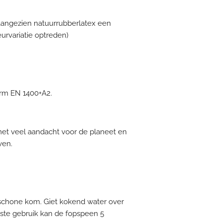
aangezien natuurrubberlatex een
leurvariatie optreden)
rm EN 1400+A2.
et veel aandacht voor de planeet en
ven.
schone kom. Giet kokend water over
rste gebruik kan de fopspeen 5