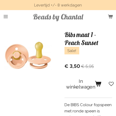
Levertijd +/- 8 werkdagen
Ga
direct
Beads by Chantal
naar
de
hoofdinhoud
Bibs maat 1 -
Peach Sunset
Sale!
€ 3,50
€ 5,95
In
winkelwagen
De BIBS Colour fopspeen
met ronde speen is