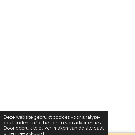
Deze website gebruikt cookies voor analyse-
doeleinden en/of het tonen van advertenties.
Door gebruik te blijven maken van de site gaat
u hiermee akkoord.