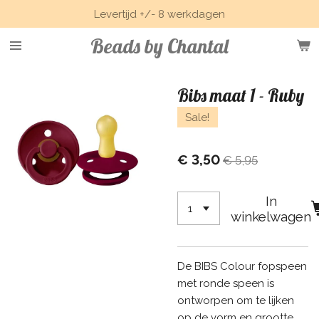
Levertijd +/- 8 werkdagen
Ga
direct
Beads by Chantal
naar
de
hoofdinhoud
Bibs maat 1 - Ruby
Sale!
€ 3,50
€ 5,95
In
winkelwagen
De BIBS Colour fopspeen
met ronde speen is
ontworpen om te lijken
op de vorm en grootte