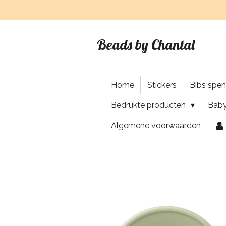
Ga
direct
naar
Beads by Chantal
de
hoofdinhoud
Home
Stickers
Bibs spe
Bedrukte producten
Baby
Algemene voorwaarden