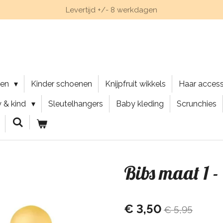
Levertijd +/- 8 werkdagen
nen
Kinder schoenen
Knijpfruit wikkels
Haar acces
 & kind
Sleutelhangers
Baby kleding
Scrunchies
Bibs maat 1 -
€ 3,50
€ 5,95