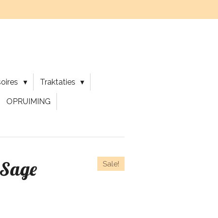
soires
Traktaties
OPRUIMING
 Sage
Sale!