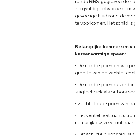
ronde BIBS-gegraveerde han
zorgvuldig ontworpen om w
gevoelige huid rond de m
te voorkomen. Het schild is
Belangrijke kenmerken v
kersenvormige speen:
• De ronde speen ontworpen
grootte van de zachte tep
• De ronde speen bevordert
zuigtechniek als bij borstv
• Zachte latex speen van n
• Het ventiel laat lucht uit
natuurlijke wijze vormt na
• Het schildje buigt weg v