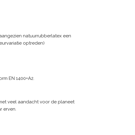
(aangezien natuurrubberlatex een
kleurvariatie optreden)
orm EN 1400+A2.
met veel aandacht voor de planeet
r erven.