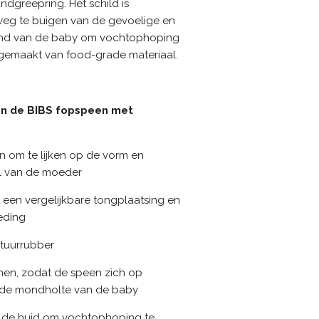
dgreepring. Het schild is
eg te buigen van de gevoelige en
ond van de baby om vochtophoping
 gemaakt van food-grade materiaal.
an de BIBS fopspeen met
 om te lijken op de vorm en
el van de moeder
 een vergelijkbare tongplaatsing en
oeding
atuurrubber
romen, zodat de speen zich op
ar de mondholte van de baby
an de huid om vochtophoping te