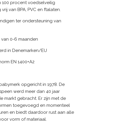
n 100 procent voedselveilig
 vrij van BPA, PVC en ftalaten.
ndigen ter ondersteuning van
n van 0-6 maanden
erd in Denemarken/EU
 norm EN 1400+A2
babymerk opgericht in 1978. De
speen werd meer dan 40 jaar
e markt gebracht. Er zijn met de
vormen toegevoegd en momenteel
ren en biedt daardoor rust aan alle
oor vorm of materiaal.