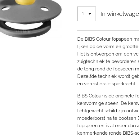
In winkelwag
De BIBS Colour fopspeen me
lijken op de vorm en groott
Het is ontworpen om een ver
zuigtechniek te bevorderen a
de tong rond de fopspeen m
Dezelfde techniek wordt geb
en vereist orale spierkracht.
BIBS Colour is de originele
kersvormige speen. De kers
lichtgewicht schild zijn on
moederborst na te bootsen B
fopspeen en is al meer dan 4
kenmerkende ronde BIBS-schi