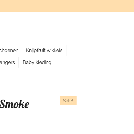
schoenen
Knijpfruit wikkels
hangers
Baby kleding
- Smoke
Sale!