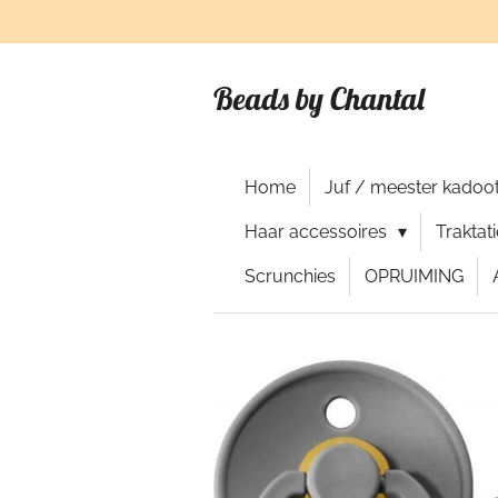
Ga
direct
naar
Beads by Chantal
de
hoofdinhoud
Home
Juf / meester kadoot
Haar accessoires
Traktat
Scrunchies
OPRUIMING