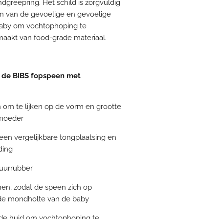
greepring. Het schild is zorgvuldig
 van de gevoelige en gevoelige
baby om vochtophoping te
maakt van food-grade materiaal.
 de BIBS fopspeen met
om te lijken op de vorm en grootte
 moeder
een vergelijkbare tongplaatsing en
ding
tuurrubber
omen, zodat de speen zich op
r de mondholte van de baby
n de huid om vochtophoping te