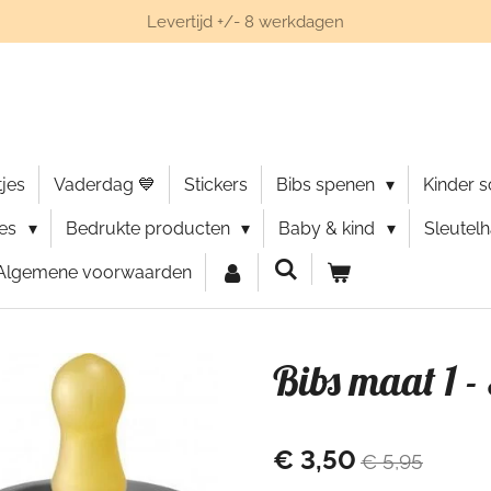
Levertijd +/- 8 werkdagen
jes
Vaderdag 💙
Stickers
Bibs spenen
Kinder 
ies
Bedrukte producten
Baby & kind
Sleutel
Algemene voorwaarden
Bibs maat 1 
€ 3,50
€ 5,95