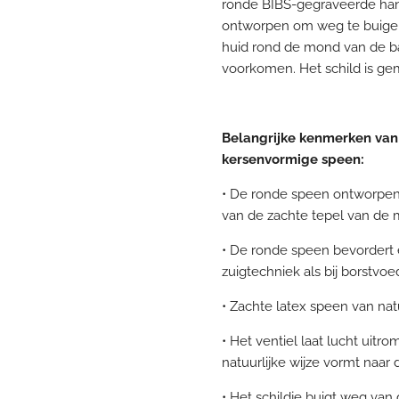
ronde BIBS-gegraveerde hand
ontworpen om weg te buigen
huid rond de mond van de 
voorkomen. Het schild is ge
Belangrijke kenmerken van
kersenvormige speen:
• De ronde speen ontworpen 
van de zachte tepel van de
• De ronde speen bevordert 
zuigtechniek als bij borstvoe
• Zachte latex speen van na
• Het ventiel laat lucht uitr
natuurlijke wijze vormt naa
• Het schildje buigt weg va