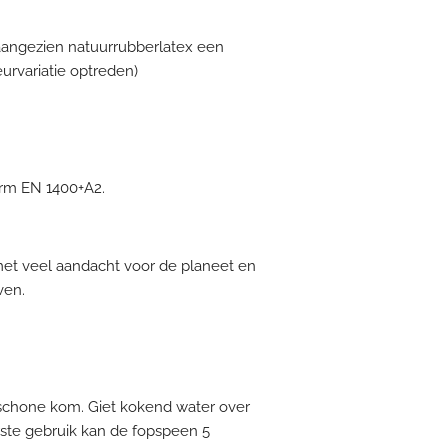
aangezien natuurrubberlatex een
leurvariatie optreden)
rm EN 1400+A2.
et veel aandacht voor de planeet en
ven.
schone kom. Giet kokend water over
rste gebruik kan de fopspeen 5