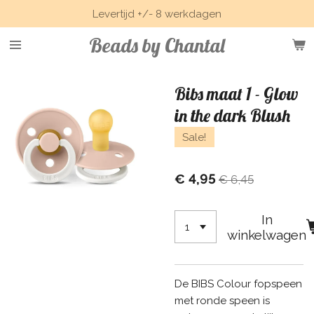
Levertijd +/- 8 werkdagen
Ga
direct
Beads by Chantal
naar
de
hoofdinhoud
Bibs maat 1 - Glow
in the dark Blush
Sale!
€ 4,95
€ 6,45
In
winkelwagen
De BIBS Colour fopspeen
met ronde speen is