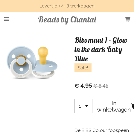
Levertijd +/- 8 werkdagen
Ga
direct
Beads by Chantal
naar
de
hoofdinhoud
Bibs maat 1 - Glow
in the dark Baby
Blue
Sale!
€ 4,95
€ 6,45
In
winkelwagen
De BIBS Colour fopspeen