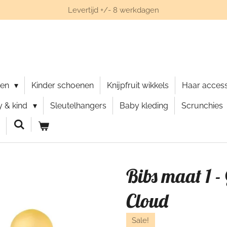
Levertijd +/- 8 werkdagen
nen
Kinder schoenen
Knijpfruit wikkels
Haar acces
 & kind
Sleutelhangers
Baby kleding
Scrunchies
Bibs maat 1 -
Cloud
Sale!