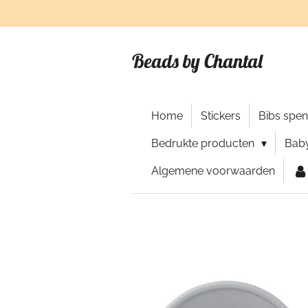
Ga
direct
naar
Beads by Chantal
de
hoofdinhoud
Home
Stickers
Bibs spe
Bedrukte producten
Baby
Algemene voorwaarden