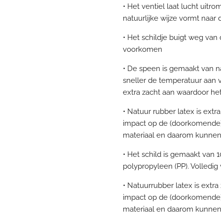
• Het ventiel laat lucht uitr
natuurlijke wijze vormt naa
• Het schildje buigt weg va
voorkomen
• De speen is gemaakt van na
sneller de temperatuur aan 
extra zacht aan waardoor he
• Natuur rubber latex is ext
impact op de (doorkomende) t
materiaal en daarom kunnen e
• Het schild is gemaakt van 
polypropyleen (PP). Volledig 
• Natuurrubber latex is extr
impact op de (doorkomende) t
materiaal en daarom kunnen e