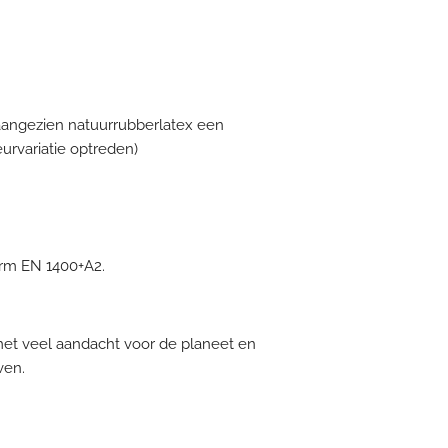
aangezien natuurrubberlatex een
leurvariatie optreden)
rm EN 1400+A2.
et veel aandacht voor de planeet en
ven.