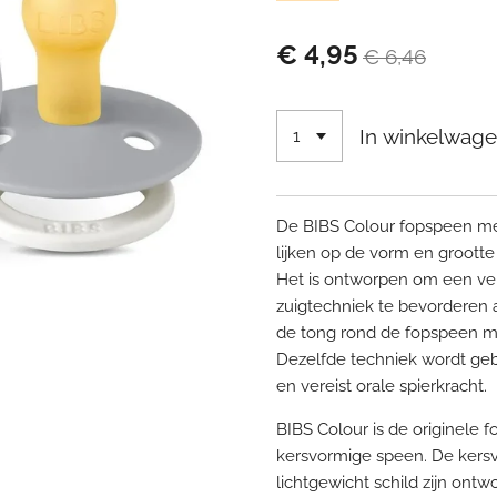
€ 4,95
€ 6,46
In winkelwag
De BIBS Colour fopspeen me
lijken op de vorm en groott
Het is ontworpen om een ver
zuigtechniek te bevorderen a
de tong rond de fopspeen m
Dezelfde techniek wordt geb
en vereist orale spierkracht.
BIBS Colour is de originele
kersvormige speen. De kers
lichtgewicht schild zijn on