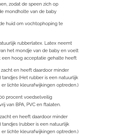
omen, zodat de speen zich op
r de mondholte van de baby
n de huid om vochtophoping te
tuurlijk rubberlatex. Latex neemt
van het mondje van de baby en voelt
t een hoog acceptatie gehalte heeft
ra zacht en heeft daardoor minder
andjes (Het rubber is een natuurlijk
r lichte kleurafwijkingen optreden.)
100 procent voedselveilig
vrij van BPA, PVC en ftalaten.
a zacht en heeft daardoor minder
andjes (rubber is een natuurlijk
r lichte kleurafwijkingen optreden.)