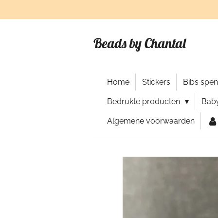
Ga
direct
naar
Beads by Chantal
de
hoofdinhoud
Home
Stickers
Bibs spe
Bedrukte producten
Baby
Algemene voorwaarden