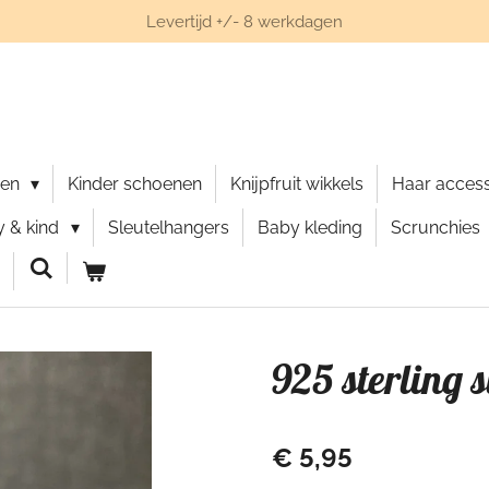
Levertijd +/- 8 werkdagen
nen
Kinder schoenen
Knijpfruit wikkels
Haar acces
 & kind
Sleutelhangers
Baby kleding
Scrunchies
925 sterling si
€ 5,95